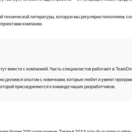
 технической литературы, которую мы регулярно пополняем, сот
проектами компании. 
ут вместе с компанией. Часть специалистов работают в TeamDev 
но делимся опытом с новичками, которые любят и умеют програм
 которой присоединяются к команде наших разработчиков.
ает более 100 сотрудников. Также в 2014 году был открыт офис 