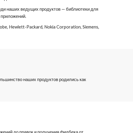
еди наших ведущих продуктов — библиотеки для 
 приложений.
, Hewlett-Packard, Nokia Corporation, Siemens, 
льшинство наших продуктов родились как 
жений до правок и получения фидбека от 