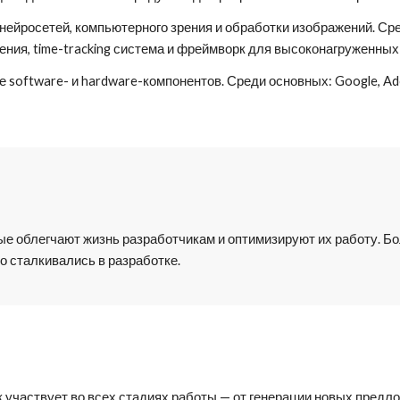
ейросетей, компьютерного зрения и обработки изображений. Ср
ения, time-tracking система и фреймворк для высоконагруженных
oftware- и hardware-компонентов. Среди основных: Google, Adobe
е облегчают жизнь разработчикам и оптимизируют их работу. Бо
 сталкивались в разработке. 
 участвует во всех стадиях работы — от генерации новых предло