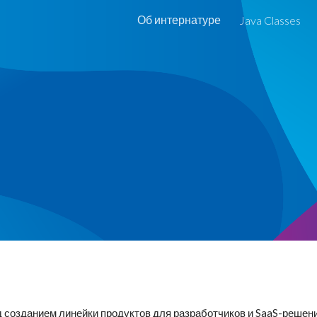
Об интернатуре
Java Classes
ip to main content
Skip to navigat
д созданием линейки продуктов для разработчиков и SaaS-решени