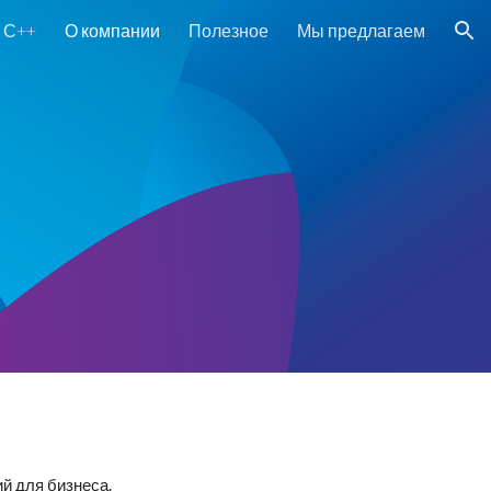
С++
О компании
Полезное
Мы предлагаем
ion
й для бизнеса.