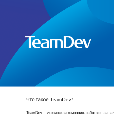
Sk
Что такое TeamDev?
TeamDev
 — украинская компания, работающая на